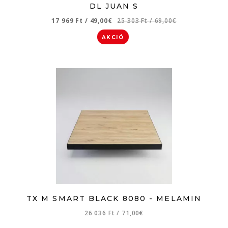
DL JUAN S
17 969 Ft
/
49,00€
25 303 Ft
/
69,00€
AKCIÓ
TX M SMART BLACK 8080 - MELAMIN
26 036 Ft
/
71,00€