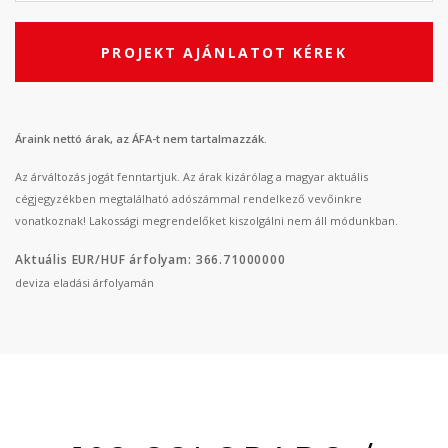
PROJEKT AJÁNLATOT KÉREK
Áraink nettó árak, az ÁFA-t nem tartalmazzák.
Az árváltozás jogát fenntartjuk. Az árak kizárólag a magyar aktuális
cégjegyzékben megtalálható adószámmal rendelkező vevőinkre
vonatkoznak! Lakossági megrendelőket kiszolgálni nem áll módunkban.
Aktuális EUR/HUF árfolyam: 366.71000000
deviza eladási árfolyamán