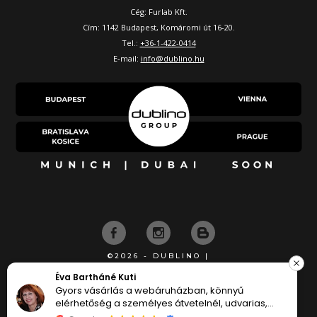
Cég: Furlab Kft.
Cím: 1142 Budapest, Komáromi út 16-20.
Tel.:
+36-1-422-0414
E-mail:
info@dublino.hu
©2026 - DUBLINO |
KÉSZÍTETTE
 Bartháné Kuti
Boldo
rs vásárlás a webáruházban, könnyű
Mindig
rhetőség a személyes átvetelnél, udvarias,
tudom
ítőkész munkatársak.