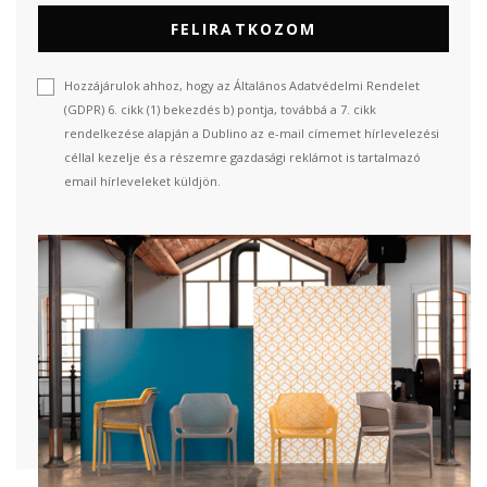
FELIRATKOZOM
Hozzájárulok ahhoz, hogy az Általános Adatvédelmi Rendelet
(GDPR) 6. cikk (1) bekezdés b) pontja, továbbá a 7. cikk
rendelkezése alapján a Dublino az e-mail címemet hírlevelezési
céllal kezelje és a részemre gazdasági reklámot is tartalmazó
email hírleveleket küldjön.