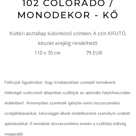
102 COLORADO /
MONODEKOR - KŐ
Kültéri asztallap különböző színben. A szín KIFUTÓ,
készlet erejéig rendelhető.
110 x 70 cm 79 EUR
Felhívjuk figyelmüket, hogy kínálatunkban szereplő termékeink
többségét szétszerelt állapotban szállítjuk az optimális helykihasználás
érdekében! Amennyiben szeretnék igénybe venni összeszerelési
szolgáltatásainkat, készséggel állunk rendelkezésre személyre szabott
ajánlatunkkal. A termékek összeszerelése esetén a szállítási költség
magasabb.