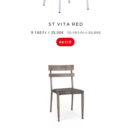
ST VITA RED
9 168 Ft
/
25,00€
12 101 Ft
/
33,00€
AKCIÓ