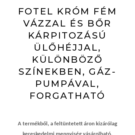
FOTEL KRÓM FÉM
VÁZZAL ÉS BŐR
KÁRPITOZÁSÚ
ÜLŐHÉJJAL,
KÜLÖNBÖZŐ
SZÍNEKBEN, GÁZ-
PUMPÁVAL,
FORGATHATÓ
A termékből, a feltüntetett áron kizárólag
kereskedelmi mennyiség vásárolható.