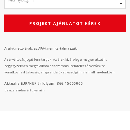
PROJEKT AJÁNLATOT KÉREK
Áraink nettó árak, az ÁFA-t nem tartalmazzák.
Az árváltozás jogát fenntartjuk. Az árak kizárólag a magyar aktuális
cégjegyzékben megtalálható adószámmal rendelkező vevőinkre
vonatkoznak! Lakossági megrendelőket kiszolgálni nem áll módunkban.
Aktuális EUR/HUF árfolyam: 366.15000000
deviza eladási árfolyamán