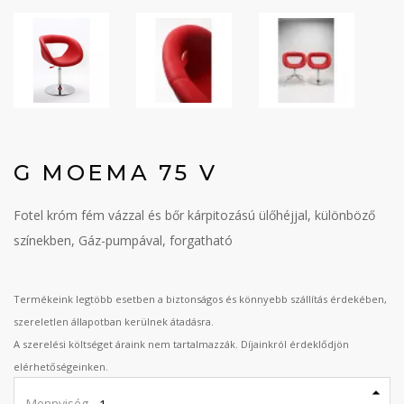
G MOEMA 75 V
Fotel króm fém vázzal és bőr kárpitozású ülőhéjjal, különböző
színekben, Gáz-pumpával, forgatható
Termékeink legtöbb esetben a biztonságos és könnyebb szállítás érdekében,
szereletlen állapotban kerülnek átadásra.
A szerelési költséget áraink nem tartalmazzák. Díjainkról érdeklődjön
elérhetőségeinken.
Mennyiség