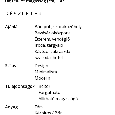
Ülőfelület magasság (cm)
47
RÉSZLETEK
Ajánlás
Bár, pub, szórakozóhely
Bevásárlóközpont
Étterem, vendéglő
Iroda, tárgyaló
Kávézó, cukrászda
Szálloda, hotel
Stílus
Design
Minimalista
Modern
Tulajdonságok
Beltéri
Forgatható
Állítható magasságú
Anyag
Fém
Kárpitos / Bőr