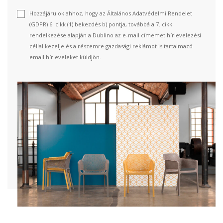
Hozzájárulok ahhoz, hogy az Általános Adatvédelmi Rendelet
(GDPR) 6. cikk (1) bekezdés b) pontja, továbbá a 7. cikk
rendelkezése alapján a Dublino az e-mail címemet hírlevelezési
céllal kezelje és a részemre gazdasági reklámot is tartalmazó
email hírleveleket küldjön.