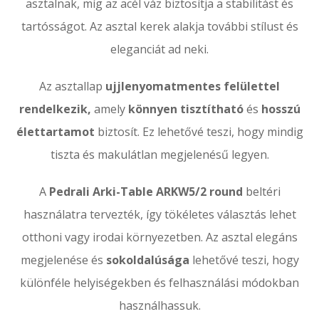
asztalnak, míg az acél váz biztosítja a stabilitást és
tartósságot. Az asztal kerek alakja további stílust és
eleganciát ad neki.
Az asztallap
ujjlenyomatmentes felülettel
rendelkezik,
amely
könnyen tisztítható
és
hosszú
élettartamot
biztosít. Ez lehetővé teszi, hogy mindig
tiszta és makulátlan megjelenésű legyen.
A
Pedrali Arki-Table ARKW5/2 round
beltéri
használatra tervezték, így tökéletes választás lehet
otthoni vagy irodai környezetben. Az asztal elegáns
megjelenése és
sokoldalúsága
lehetővé teszi, hogy
különféle helyiségekben és felhasználási módokban
használhassuk.