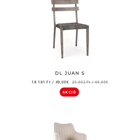
DL JUAN S
18 181 Ft
/
49,00€
25 602 Ft
/
69,00€
AKCIÓ