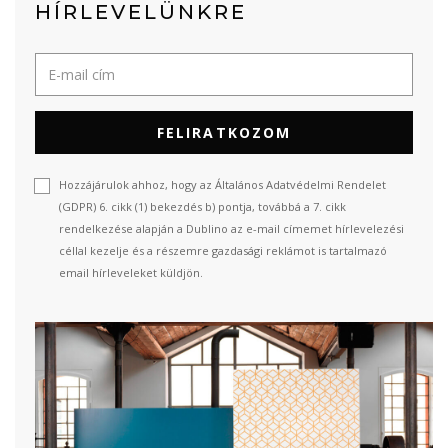
HÍRLEVELÜNKRE
FELIRATKOZOM
Hozzájárulok ahhoz, hogy az Általános Adatvédelmi Rendelet
(GDPR) 6. cikk (1) bekezdés b) pontja, továbbá a 7. cikk
rendelkezése alapján a Dublino az e-mail címemet hírlevelezési
céllal kezelje és a részemre gazdasági reklámot is tartalmazó
email hírleveleket küldjön.