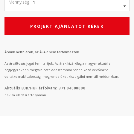
Mennyiség
PROJEKT AJÁNLATOT KÉREK
Áraink nettó árak, az ÁFA-t nem tartalmazzák.
Az árváltozás jogát fenntartjuk. Az árak kizárólag a magyar aktuális
cégjegyzékben megtalálható adószámmal rendelkező vevőinkre
vonatkoznak! Lakossági megrendelőket kiszolgálni nem áll módunkban.
Aktuális EUR/HUF árfolyam: 371.04000000
deviza eladási árfolyamán