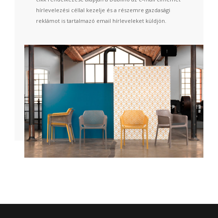
hírlevelezési céllal kezelje és a részemre gazdasági
reklámot is tartalmazó email hírleveleket küldjön.