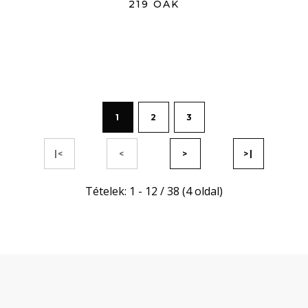
219 OAK
1
2
3
|<
<
>
>|
Tételek: 1 - 12 / 38 (4 oldal)