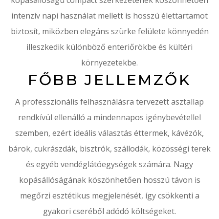
kopásállóságú compact szerkezetének köszönhetően
intenzív napi használat mellett is hosszú élettartamot
biztosít, miközben elegáns szürke felülete könnyedén
illeszkedik különböző enteriőrökbe és kültéri
környezetekbe.
FŐBB JELLEMZŐK
A professzionális felhasználásra tervezett asztallap
rendkívül ellenálló a mindennapos igénybevétellel
szemben, ezért ideális választás éttermek, kávézók,
bárok, cukrászdák, bisztrók, szállodák, közösségi terek
és egyéb vendéglátóegységek számára. Nagy
kopásállóságának köszönhetően hosszú távon is
megőrzi esztétikus megjelenését, így csökkenti a
gyakori cseréből adódó költségeket.