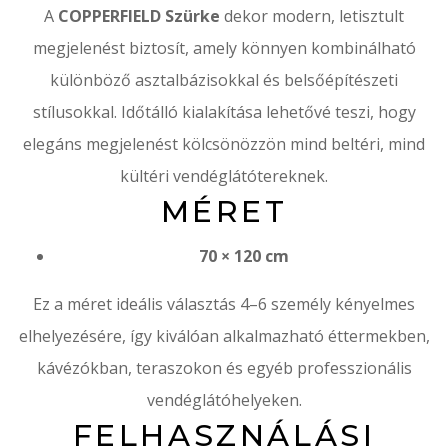
A
COPPERFIELD Szürke
dekor modern, letisztult
megjelenést biztosít, amely könnyen kombinálható
különböző asztalbázisokkal és belsőépítészeti
stílusokkal. Időtálló kialakítása lehetővé teszi, hogy
elegáns megjelenést kölcsönözzön mind beltéri, mind
kültéri vendéglátótereknek.
MÉRET
70 × 120 cm
Ez a méret ideális választás 4–6 személy kényelmes
elhelyezésére, így kiválóan alkalmazható éttermekben,
kávézókban, teraszokon és egyéb professzionális
vendéglátóhelyeken.
FELHASZNÁLÁSI