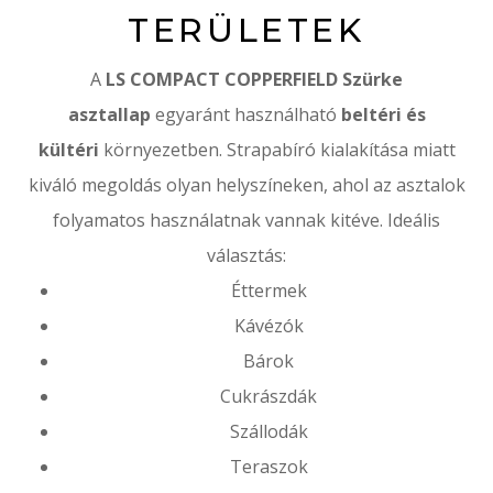
TERÜLETEK
A
LS COMPACT COPPERFIELD Szürke
asztallap
egyaránt használható
beltéri és
kültéri
környezetben. Strapabíró kialakítása miatt
kiváló megoldás olyan helyszíneken, ahol az asztalok
folyamatos használatnak vannak kitéve. Ideális
választás:
Éttermek
Kávézók
Bárok
Cukrászdák
Szállodák
Teraszok