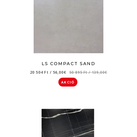
LS COMPACT SAND
20 504 Ft
/
56,00€
50 895 Ft
/
139,00€
AKCIÓ