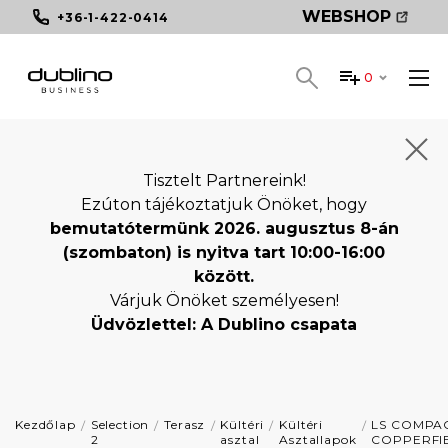
WEBSHOP
+36-1-422-0414
0
Tisztelt Partnereink!
Ezúton tájékoztatjuk Önöket, hogy
bemutatótermünk 2026. augusztus 8-án
(szombaton) is nyitva tart 10:00-16:00
között.
Várjuk Önöket személyesen!
Üdvözlettel: A Dublino csapata
Kezdőlap
Selection
Terasz
Kültéri
Kültéri
LS COMPA
2
asztal
Asztallapok
COPPERFI