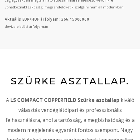
cégjegyzékben megtalálható adószámmal rendelkező vevőinkre
vonatkoznak! Lakossági megrendelőket kiszolgálni nem áll módunkban.
Aktuális EUR/HUF árfolyam: 366.15000000
deviza eladási árfolyamán
SZÜRKE ASZTALLAP.
A
LS COMPACT COPPERFIELD Szürke asztallap
kiváló
választás vendéglátóipari és professzionális
felhasználásra, ahol a tartósság, a megbízhatóság és a
modern megjelenés egyaránt fontos szempont. Nagy